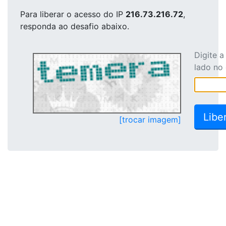
Para liberar o acesso
do IP
216.73.216.72
,
responda ao desafio abaixo.
Digite 
lado no
[trocar imagem]